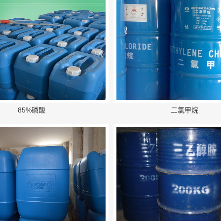
85%磷酸
二氯甲烷