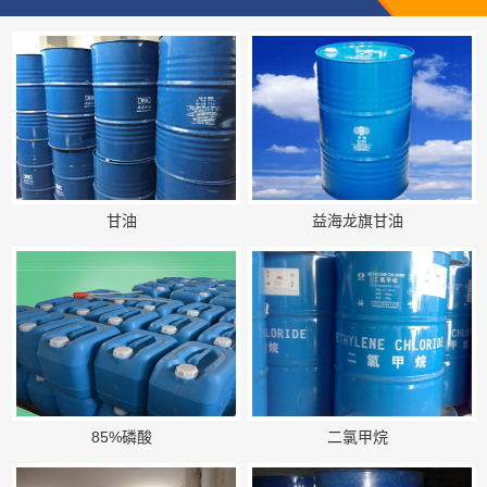
甘油
益海龙旗甘油
85%磷酸
二氯甲烷