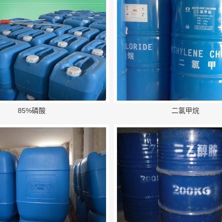
85%磷酸
二氯甲烷