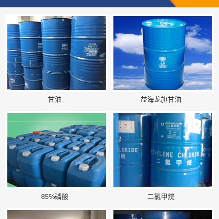
甘油
益海龙旗甘油
85%磷酸
二氯甲烷