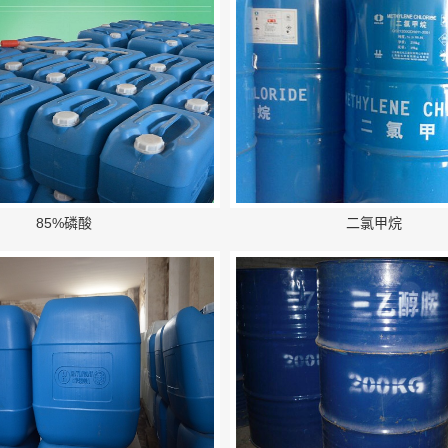
85%磷酸
二氯甲烷